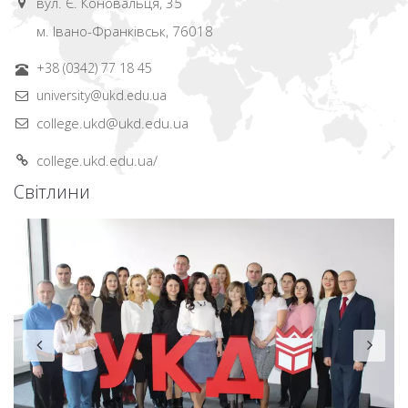
вул. Є. Коновальця, 35
м. Івано-Франківськ, 76018
+38 (0342) 77 18 45
university@ukd.edu.ua
college.ukd@ukd.edu.ua
college.ukd.edu.ua/
Світлини