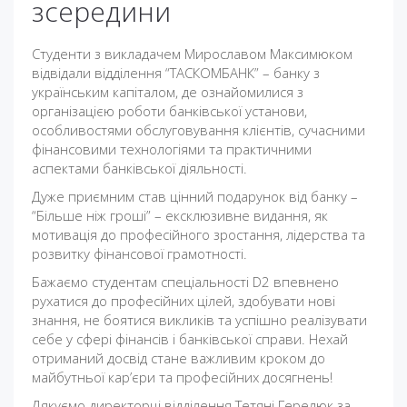
зсередини
Студенти з викладачем Мирославом Максимюком
відвідали відділення “ТАСКОМБАНК” – банку з
українським капіталом, де ознайомилися з
організацією роботи банківської установи,
особливостями обслуговування клієнтів, сучасними
фінансовими технологіями та практичними
аспектами банківської діяльності.
Дуже приємним став цінний подарунок від банку –
“Більше ніж гроші” – ексклюзивне видання, як
мотивація до професійного зростання, лідерства та
розвитку фінансової грамотності.
Бажаємо студентам спеціальності D2 впевнено
рухатися до професійних цілей, здобувати нові
знання, не боятися викликів та успішно реалізувати
себе у сфері фінансів і банківської справи. Нехай
отриманий досвід стане важливим кроком до
майбутньої кар’єри та професійних досягнень!
Дякуємо директорці відділення Тетяні Герелюк за