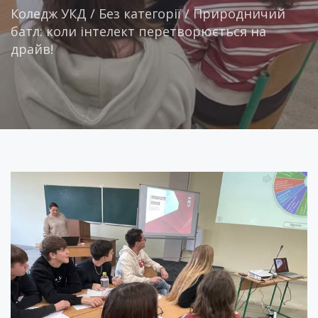
Коледж УКД
/
Без категорії
/
Природничий
батл: коли інтелект перетворюється на
драйв!