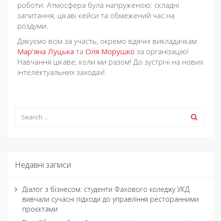
роботи. Атмосфера була напруженою: складні
запитання, цікаві кейси та обмежений час на
роздуми.
Дякуємо всім за участь, окремо вдячні викладачкам
Мар’яна Луцька
та
Оля Морушко
за організацію!
Навчання цікаве, коли ми разом! До зустрічі на нових
інтелектуальних заходах!
Недавні записи
Діалог з бізнесом: студенти Фахового коледжу УКД
вивчали сучасні підходи до управління ресторанними
проєктами