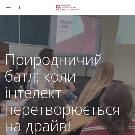
Toggle
navigation
Природничий
батл: коли
інтелект
перетворюється
на драйв!