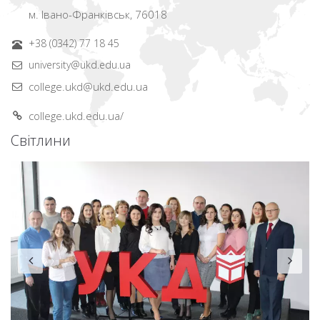
м. Івано-Франківськ, 76018
+38 (0342) 77 18 45
university@ukd.edu.ua
college.ukd@ukd.edu.ua
college.ukd.edu.ua/
Світлини