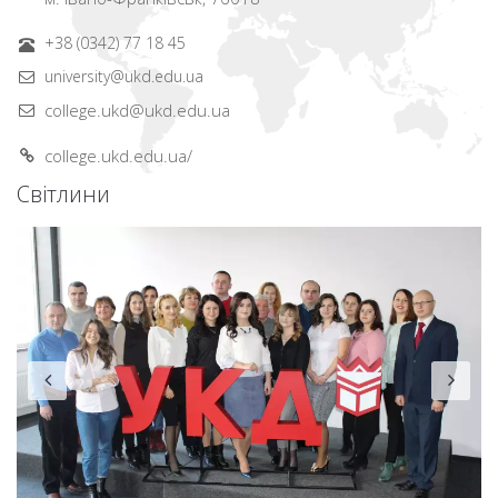
+38 (0342) 77 18 45
university@ukd.edu.ua
college.ukd@ukd.edu.ua
college.ukd.edu.ua/
Світлини