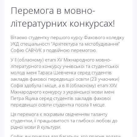
Перемога в мовно-
літературних конкурсах!
Вітаємо студентку першого курсу Фахового коледжу
УКД спеціальності “Архітектура та містобудування”
Софію САВЧУК з подвійною перемогою.
У ІІ (обласному) етапі XV Міжнародного мовно-
літературного конкурсу учнівської та студентської
молоді імені Тараса Шевченка серед студентів
закладів фахової передвищої освіти (23 учасники)
Софія здобула І місце, а в ІІІ (обласному) етапі ХXV
Міжнародного конкурсу з української мови імені
Петра Яцика серед студентів закладів фахової
передвищої освіти студентка посіла ІІ місце.
Ця перемога є яскравим свідченням таланту
студентки, її працьовитості та глибокої любові до
рідної мови й культури.
Софіє, ви приклад для багатьох, хто прагне долати