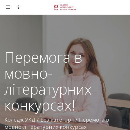
Toggle
navigation
Перемога в
мовно-
літературних
конкурсах!
Коледж УКД
/
Без категорії
/
Перемога в
мовно-літературних конкурсах!