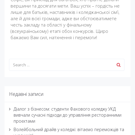
вершини та досягати мети. Ваш успіх – гордість не
лише для батьків, наставників і коледжанської сім’ї,
але й для всієї громади, адже ви обстоюватимете
честь закладу та області у фінальному
(всеукраїнському) етапі обох конкурсів. Щиро
бажаємо Вам сил, натхнення і перемоги!
Недавні записи
Діалог з бізнесом: студенти Фахового коледжу УКД
вивчали сучасні підходи до управління ресторанними
проєктами
Волейбольний драйв у коледжі: вітаємо переможців та