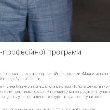
-професійної програми
 обговорення освітньо-професійної програми «Маркетинг» за
сії та здобувачів освіти.
m» Ірина Кузенко та спеціаліст з реклами «Тойота Центр Івано-
сперти поділилися досвідом і тенденціями в просуванні сучас
ого досвіду та підвищення конкурентоздатності сучасного
зицій щодо якості та кількості ОК в освітній програмі,