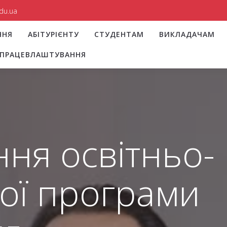
du.ua
ННЯ
АБІТУРІЄНТУ
СТУДЕНТАМ
ВИКЛАДАЧАМ
І ПРАЦЕВЛАШТУВАННЯ
ня освітньо-
ої програми