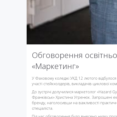
Обговорення освітньо
«Маркетинг»
У Фаховому коледжі УКД 12 лютого відбулося
участі стейкхолдерів, викладачів циклової комі
До зустрічі долучилися маркетолог «Hazard Gy
Франківськ» Христина Угренюк. Запрошені ек
бренду, наголосивши на важливості практичн
спеціаліста.
Під час обговорення було внесено низку пропо