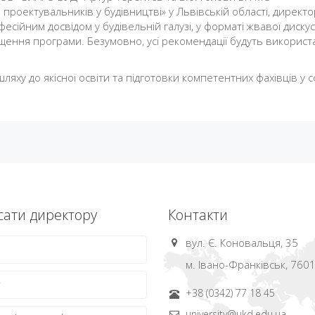
ія проектувальників у будівництві» у Львівській області, директо
фесійним досвідом у будівельній галузі, у форматі жвавої дискусі
щення програми. Безумовно, усі рекомендації будуть використ
шляху до якісної освіти та підготовки компетентних фахівців у 
ати директору
Контакти
вул. Є. Коновальця, 35
м. Івано-Франківськ, 760
+38 (0342) 77 18 45
university@ukd.edu.ua