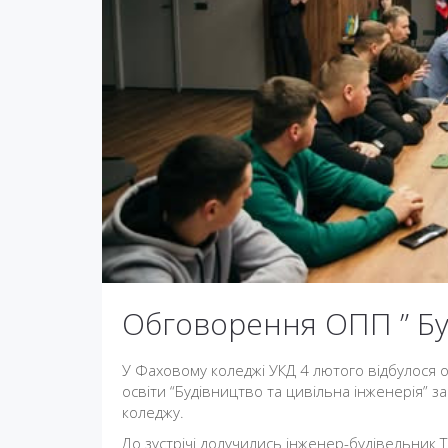
Обговорення ОПП ” Буд
У Фаховому коледжі УКД 4 лютого відбулося
освіти “Будівництво та цивільна інженерія” за 
коледжу.
До зустрічі долучились інженер-будівельник 