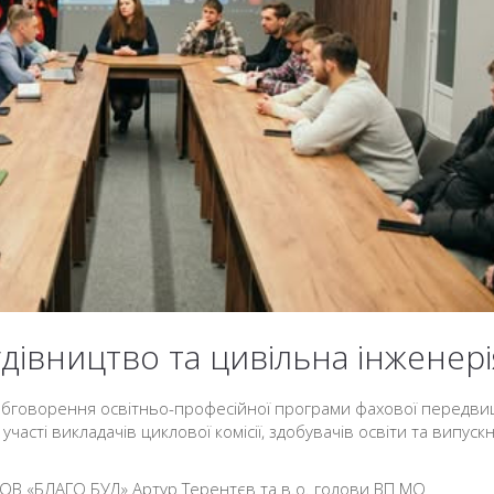
івництво та цивільна інженері
 обговорення освітньо-професійної програми фахової передви
участі викладачів циклової комісії, здобувачів освіти та випуск
ТОВ «БЛАГО БУД» Артур Терентєв та в.о. голови ВП МО