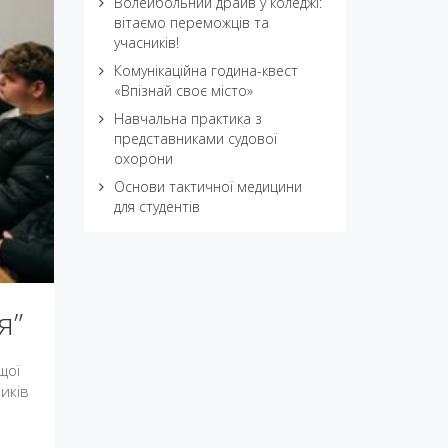
Волейбольний драйв у коледжі:
вітаємо переможців та
учасників!
Комунікаційна година-квест
«Впізнай своє місто»
Навчальна практика з
представниками судової
охорони
Основи тактичної медицини
для студентів
я”
щої
ників