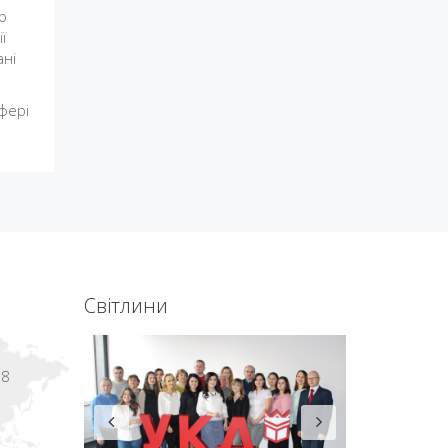
р
ї
ані
сфері
Світлини
18