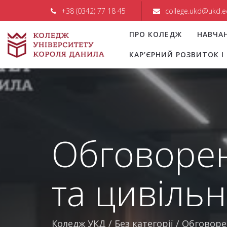
+38 (0342) 77 18 45
college.ukd@ukd.e
ПРО КОЛЕДЖ
НАВЧА
КАР’ЄРНИЙ РОЗВИТОК 
Обговорен
та цивільн
Коледж УКД
/
Без категорії
/
Обговорен