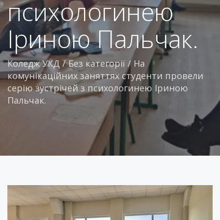
психологинею
Іриною Пальчак.
Коледж УКД
/
Без категорії
/
На
комунікаційних заняттях студенти провели
серію зустрічей з психологинею Іриною
Пальчак.