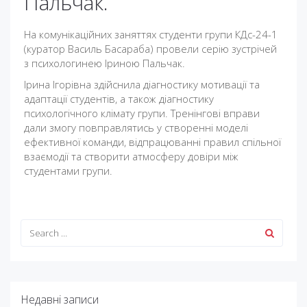
Пальчак.
На комунікаційних заняттях студенти групи КДс-24-1
(куратор Василь Басараба) провели серію зустрічей
з психологинею Іриною Пальчак.
Ірина Ігорівна здійснила діагностику мотивації та
адаптації студентів, а також діагностику
психологічного клімату групи. Тренінгові вправи
дали змогу повправлятись у створенні моделі
ефективної команди, відпрацюванні правил спільної
взаємодії та створити атмосферу довіри між
студентами групи.
Недавні записи