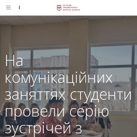
Toggle
navigation
На
комунікаційних
заняттях студенти
провели серію
зустрічей з