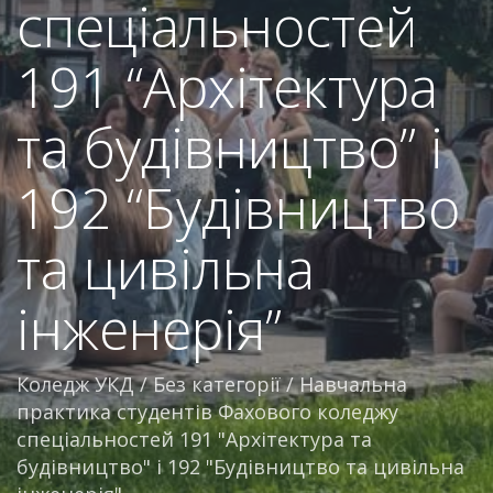
спеціальностей
191 “Архітектура
та будівництво” і
192 “Будівництво
та цивільна
інженерія”
Коледж УКД
/
Без категорії
/
Навчальна
практика студентів Фахового коледжу
спеціальностей 191 "Архітектура та
будівництво" і 192 "Будівництво та цивільна