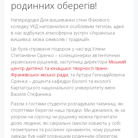
родинних оберегів!
Напередодні Дня вишиванки стіни Фахового
коледжу УКД наповнилися особливим теплом, адже
в нас відбулася атмосферна зустріч «Українська
вишивка: мова символів і традицій».
Це була справжня подорож у часі від Уляни
Степанівни Сіренко – колекціонерки автентичних
українських рушників, заступниці директора
Міський
центр дитячої та юнацької творчості Івано-
Франківської міської ради
, та Артура Геннадійовича
Сіренка – доцента кафедри біології та екології
Карпатського національного університету імені
Василя Стефаника.
Разом з гостями студенти розгадували таємниці, які
століттями берегли наші предки. Ми дізналися, як за
узором на сорочці чи рушнику можна прочитати
долю людини; які сакральні смисли ховають у собі
геометричні та рослинні орнаменти; чому рушник
завжди був найголовнішим родинним оберегом;