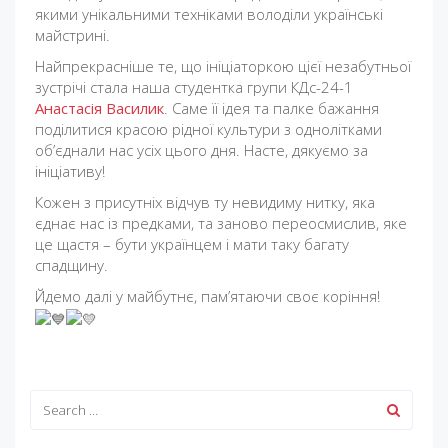
якими унікальними техніками володіли українські
майстрині.
Найпрекрасніше те, що ініціаторкою цієї незабутньої
зустрічі стала наша студентка групи КДс-24-1
Анастасія Василик
. Саме її ідея та палке бажання
поділитися красою рідної культури з однолітками
об’єднали нас усіх цього дня. Насте, дякуємо за
ініціативу!
Кожен з присутніх відчув ту невидиму нитку, яка
єднає нас із предками, та заново переосмислив, яке
це щастя – бути українцем і мати таку багату
спадщину.
Йдемо далі у майбутнє, пам’ятаючи своє коріння!