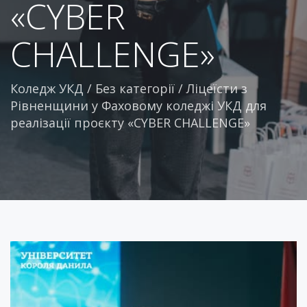
«CYBER
CHALLENGE»
Коледж УКД
/
Без категорії
/
Ліцеїсти з
Рівненщини у Фаховому коледжі УКД для
реалізації проєкту «CYBER CHALLENGE»