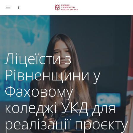
Toggle
navigation
Ліцеїсти з
Рівненщини у
Фаховому
коледжі УКД для
реалізації проєкту