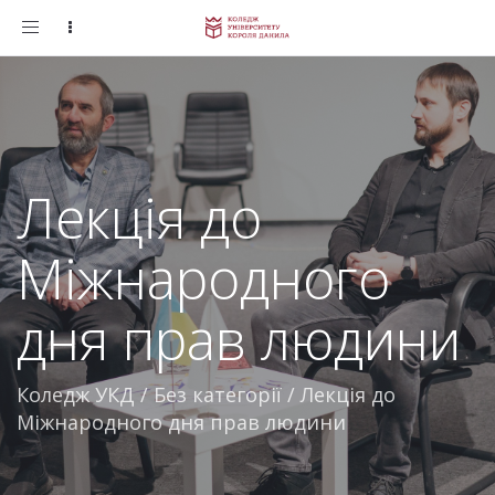
Toggle
navigation
Лекція до
Міжнародного
дня прав людини
Коледж УКД
/
Без категорії
/
Лекція до
Міжнародного дня прав людини