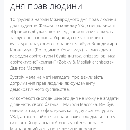
дня прав людини
10 грудня з нагоди Міжнародного дня прав людини
для студентів Фахового коледжу УКД спеціальності
«Право» відбулася лекція від запрошених спікерів:
заслуженого юриста України, співзасновника
культурно-наукового товариства «Рух» Володимира
Ковальчука (Володимир Ковальчук) та викладача
кафедри архітектури і будівництва, співзасновника
архітектурної компанії «Zobkiv & Masliak architects»
Дмитра Масляка.
Зустріч мала на меті нагадати про важливість
дотримання прав людини як фундаменту
демократичного суспільства.
«У контексті сьогоднішнього дня не можу не згадати
діяльність свого батька – Миколи Масляка. Він був
одним із тих, хто формував кафедру архітектури в
УКД, а також займався правозахисною діяльністю у
всесвітній організації Amnesty International. У
Міжнародний день прав людини доречно