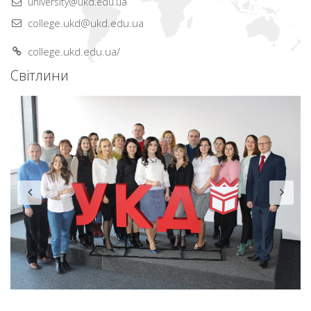
university@ukd.edu.ua
college.ukd@ukd.edu.ua
college.ukd.edu.ua/
Світлини