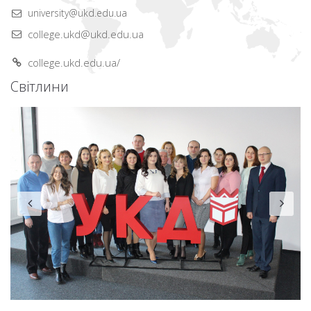
university@ukd.edu.ua
college.ukd@ukd.edu.ua
college.ukd.edu.ua/
Світлини