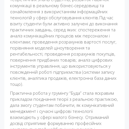
комунікації в реальному бізнес-середовищі та
ознайомлення з використанням інформаційних
технологій у сфері обслуговування клієнтів.Під час
візиту студенти були активно залучені до виконання
практичних завдань, серед яких: спостереження та
аналіз комунікаційних процесів між персоналом і
клієнтами; проведення розрахунків вартості послуг,
порівняння моделей ціноутворення та
рентабельності; проведення розрахунків покупців,
повернення придбаних товарів; аналіз цифрових
інструментів управління, що використовуються у
повсякденній роботі підприємства (системи запису
клієнтів, аналітика продажів, електронна база даних
тощо).
Практична робота у грумінгу “Буда” стала яскравим
прикладом поєднання теорії з реальною практикою,
дала змогу студентам побачити, як комунікативний
менеджмент і сучасні цифрові технології
взаємодіють у сфері малого бізнесу. Отриманий
досвід сприятиме формуванню професійних