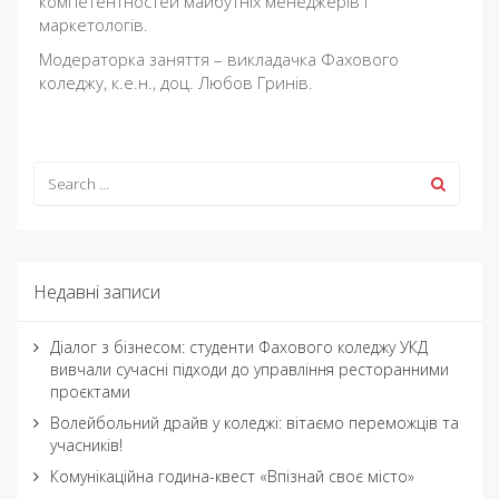
компетентностей майбутніх менеджерів і
маркетологів.
Модераторка заняття – викладачка Фахового
коледжу, к.е.н., доц. Любов Гринів.
Недавні записи
Діалог з бізнесом: студенти Фахового коледжу УКД
вивчали сучасні підходи до управління ресторанними
проєктами
Волейбольний драйв у коледжі: вітаємо переможців та
учасників!
Комунікаційна година-квест «Впізнай своє місто»