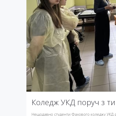
Коледж УКД поруч з ти
Нещодавно студенти Фахового коледжу УКД 