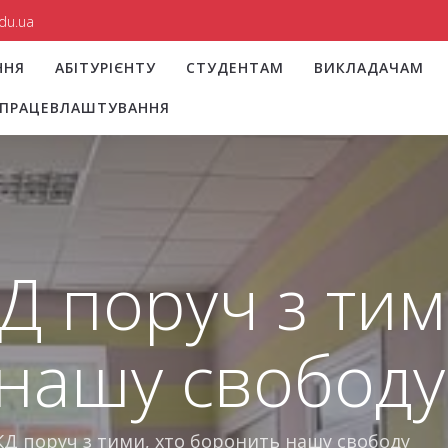
du.ua
ННЯ
АБІТУРІЄНТУ
СТУДЕНТАМ
ВИКЛАДАЧАМ
І ПРАЦЕВЛАШТУВАННЯ
Д поруч з тим
нашу свободу
КД поруч з тими, хто боронить нашу свободу