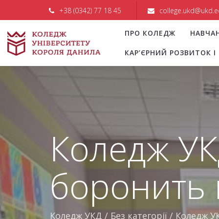
+38 (0342) 77 18 45
college.ukd@ukd.e
ПРО КОЛЕДЖ
НАВЧА
КАР’ЄРНИЙ РОЗВИТОК 
Коледж УК
боронить 
Коледж УКД
/
Без категорії
/
Коледж У