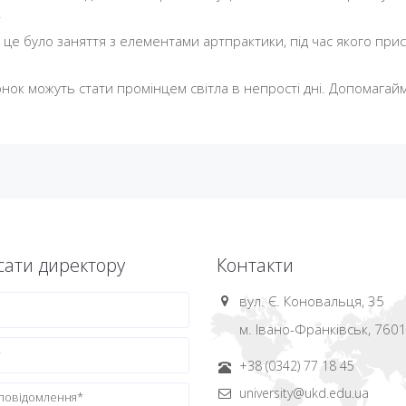
.
це було заняття з елементами артпрактики, під час якого прис
люнок можуть стати промінцем світла в непрості дні. Допомагай
ати директору
Контакти
вул. Є. Коновальця, 35
м. Івано-Франківськ, 760
+38 (0342) 77 18 45
university@ukd.edu.ua