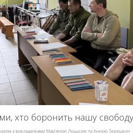
ми, хто боронить нашу свобод
разом з викладачками Мар’яною Луцькою та Анною Терешкун