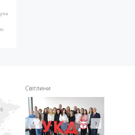
утні
мо
Світлини
18