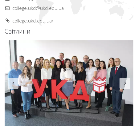
college.ukd@ukd.edu.ua
college.ukd.edu.ua/
Світлини