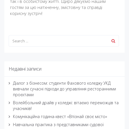
так і в особистому житті. Щиро дякуємо нашим
гостям за цю натхненну, змістовну та справді
корисну зустріч!
Недавні записи
Діалог з бізнесом: студенти Фахового коледжу УКД
вивчали сучасні підходи до управління ресторанними
проєктами
Волейбольний драйв у коледжі: вітаємо переможців та
учасників!
Комунікаційна година-квест «Впізнай своє місто»
Навчальна практика з представниками судової