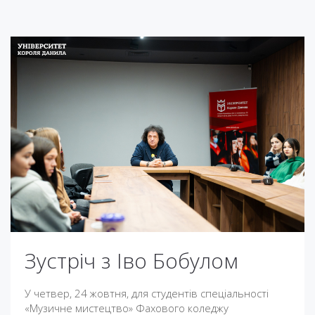
Зустріч з Іво Бобулом
У четвер, 24 жовтня, для студентів спеціальності
«Музичне мистецтво» Фахового коледжу