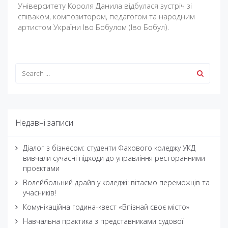
Університету Короля Данила відбулася зустріч зі
співаком, композитором, педагогом та народним
артистом України Іво Бобулом (Іво Бобул).
Недавні записи
Діалог з бізнесом: студенти Фахового коледжу УКД
вивчали сучасні підходи до управління ресторанними
проєктами
Волейбольний драйв у коледжі: вітаємо переможців та
учасників!
Комунікаційна година-квест «Впізнай своє місто»
Навчальна практика з представниками судової