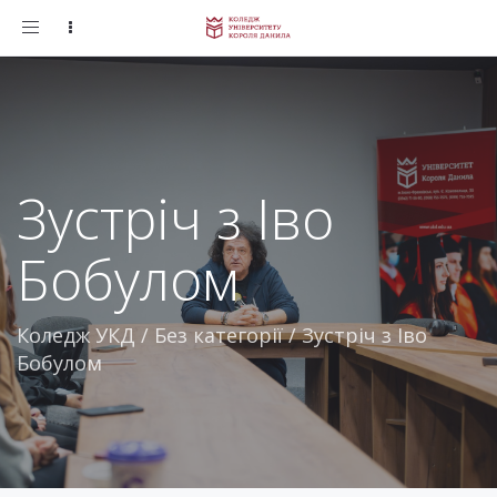
Toggle
navigation
Зустріч з Іво
Бобулом
Коледж УКД
/
Без категорії
/
Зустріч з Іво
Бобулом