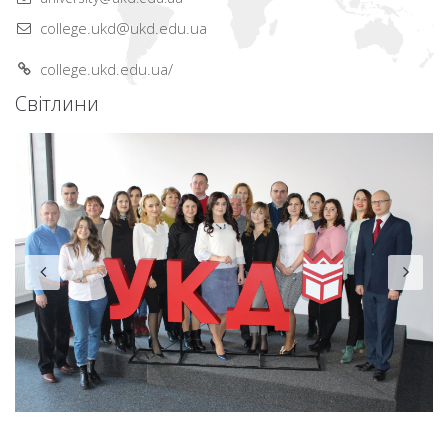
college.ukd@ukd.edu.ua
college.ukd.edu.ua/
Світлини