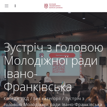
Toggle
navigation
Зустріч з головою
Молодіжної ради
Івано-
Франківська
Коледж УКД
/
Без категорії
/
Зустріч з
головою Молодіжної ради Івано-Франківська