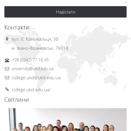
Надіслати
Контакти
вул. Є. Коновальця, 35
м. Івано-Франківськ, 76018
+38 (0342) 77 18 45
university@ukd.edu.ua
college.ukd@ukd.edu.ua
college.ukd.edu.ua/
Світлини