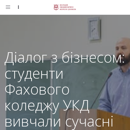
Toggle
navigation
Діалог з бізнесом:
студенти
Фахового
коледжу УКД
вивчали сучасні