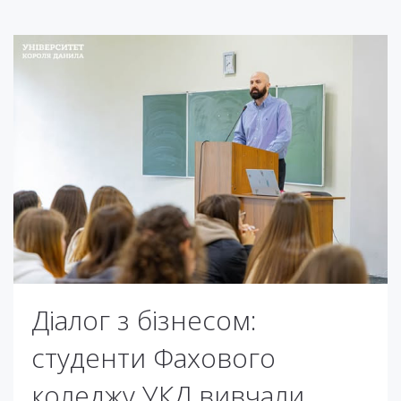
Діалог з бізнесом:
студенти Фахового
коледжу УКД вивчали