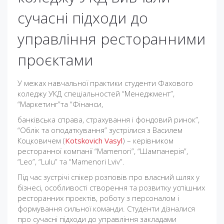
сучасні підходи до
управління ресторанними
проєктами
У межах навчальної практики студенти Фахового
коледжу УКД спеціальностей “Менеджмент”,
“Маркетинг”та “Фінанси,
банківська справа, страхування і фондовий ринок”,
“Облік та оподаткування” зустрілися з Василем
Коцковичем (
Kotskovich Vasyl
) – керівником
ресторанної компанії “Mamenori”, “Шампанерія”,
“Leo”, “Lulu” та “Mamenori Lviv”.
Під час зустрічі спікер розповів про власний шлях у
бізнесі, особливості створення та розвитку успішних
ресторанних проєктів, роботу з персоналом і
формування сильної команди. Студенти дізналися
про сучасні підходи до управління закладами