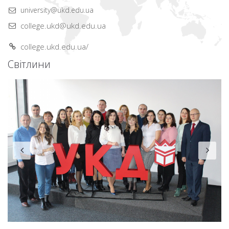
university@ukd.edu.ua
college.ukd@ukd.edu.ua
college.ukd.edu.ua/
Світлини