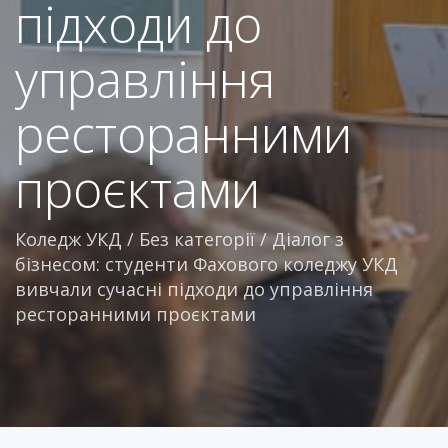
підходи до
управління
ресторанними
проєктами
Коледж УКД
/
Без категорії
/
Діалог з
бізнесом: студенти Фахового коледжу УКД
вивчали сучасні підходи до управління
ресторанними проєктами