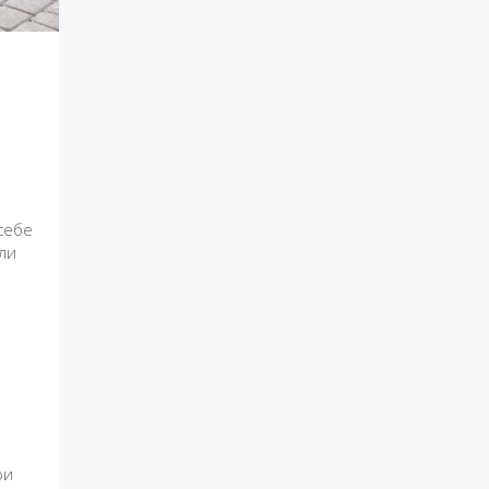
себе
ли
ри