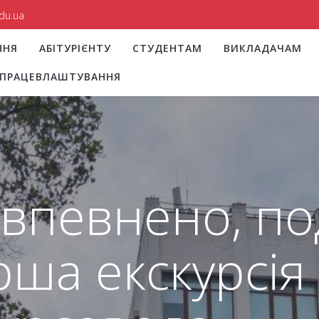
du.ua
ННЯ
АБІТУРІЄНТУ
СТУДЕНТАМ
ВИКЛАДАЧАМ
І ПРАЦЕВЛАШТУВАННЯ
впевнено, п
рша екскурсія