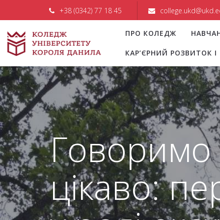
+38 (0342) 77 18 45
college.ukd@ukd.e
ПРО КОЛЕДЖ
НАВЧА
КАР’ЄРНИЙ РОЗВИТОК 
Говоримо 
цікаво: пе