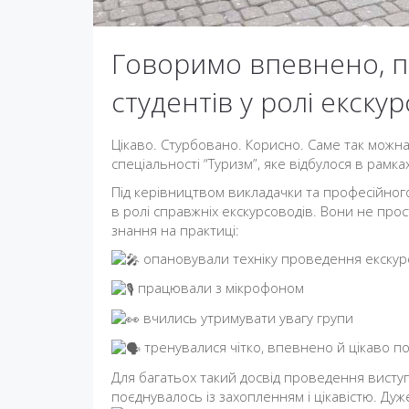
Говоримо впевнено, по
студентів у ролі екску
Цікаво. Стурбовано. Корисно. Саме так можн
спеціальності “Туризм”, яке відбулося в рамк
Під керівництвом викладачки та професійно
в ролі справжніх екскурсоводів. Вони не пр
знання на практиці:
опановували техніку проведення екскурс
працювали з мікрофоном
вчились утримувати увагу групи
тренувалися чітко, впевнено й цікаво п
Для багатьох такий досвід проведення висту
поєднувалось із захопленням і цікавістю. Ду