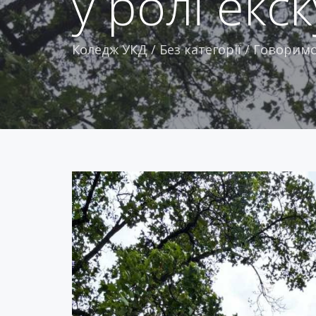
у ролі екс
Коледж УКД
/
Без категорії
/
Говоримо 