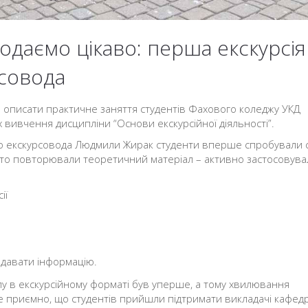
даємо цікаво: перша екскурсія
рсовода
а описати практичне заняття студентів Фахового коледжу УКД
ах вивчення дисципліни “Основи екскурсійної діяльності”.
го екскурсовода Людмили Жирак студенти вперше спробували 
осто повторювали теоретичний матеріал – активно застосовува
ії
одавати інформацію.
пу в екскурсійному форматі був уперше, а тому хвилювання
же приємно, що студентів прийшли підтримати викладачі кафед