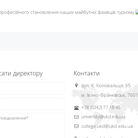
о професійного становлення наших майбутніх фахівців туризму
ати директору
Контакти
вул. Є. Коновальця, 35
м. Івано-Франківськ, 760
+38 (0342) 77 18 45
university@ukd.edu.ua
college.ukd@ukd.edu.ua