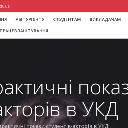
du.ua
ННЯ
АБІТУРІЄНТУ
СТУДЕНТАМ
ВИКЛАДАЧАМ
І ПРАЦЕВЛАШТУВАННЯ
рактичні пока
акторів в УКД
практичні покази студентів-акторів в УКД