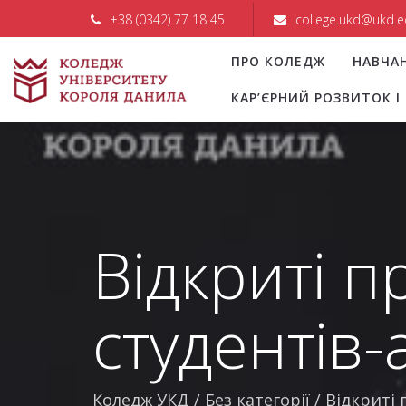
+38 (0342) 77 18 45
college.ukd@ukd.e
ПРО КОЛЕДЖ
НАВЧА
КАР’ЄРНИЙ РОЗВИТОК 
Відкриті п
студентів-
Коледж УКД
/
Без категорії
/
Відкриті 