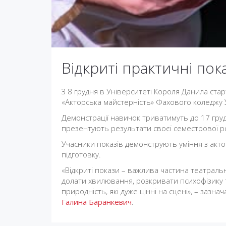
Відкриті практичні пок
З 8 грудня в Університеті Короля Данила стар
«Акторська майстерність» Фахового коледжу 
Демонстрації навичок триватимуть до 17 груд
презентують результати своєї семестрової р
Учасники показів демонструють уміння з акто
підготовку.
«Відкриті покази – важлива частина театраль
долати хвилювання, розкривати психофізику т
природність, які дуже цінні на сцені», – заз
Галина Баранкевич
.