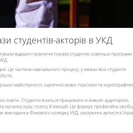
ази студентів-акторів в УКД
тували відкриті практичні покази студентів освітньої програми
УКД.
ня. Це частина навчального процесу, у межах якої студенти
оботи.
рської майстерності, сценічної мови, пластики та хореографічн
ної освіти. Студенти вчаться працювати із живою аудиторією,
а органіку руху, голосу й емоцій. Це формує професійну свобод
начає викладачка Фахового коледжу УКД, заслужена артистка Укра