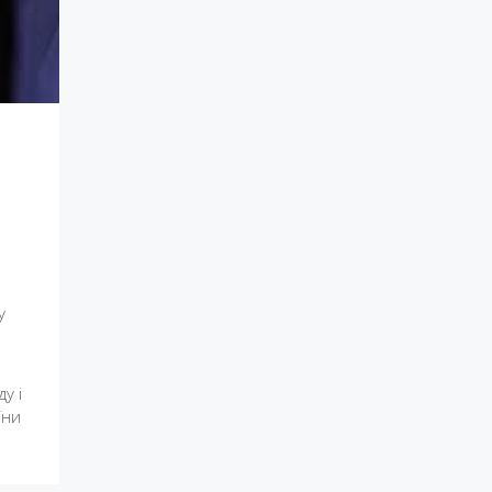
у
у і
їни