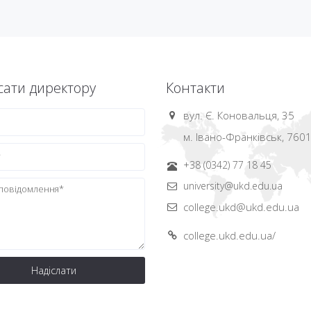
ати директору
Контакти
вул. Є. Коновальця, 35
м. Івано-Франківськ, 760
+38 (0342) 77 18 45
university@ukd.edu.ua
college.ukd@ukd.edu.ua
college.ukd.edu.ua/
Надіслати