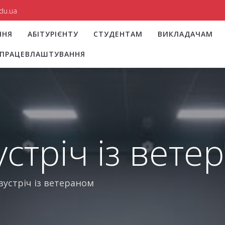
du.ua
ННЯ
АБІТУРІЄНТУ
СТУДЕНТАМ
ВИКЛАДАЧАМ
І ПРАЦЕВЛАШТУВАННЯ
устріч із вет
зустріч із ветераном