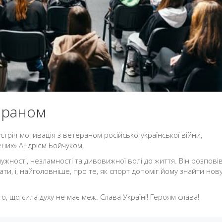
тераном
стріч-мотивація з ветераном російсько-української війни,
них» Андрієм Бойчуком!
ужності, незламності та дивовижної волі до життя. Він розпові
ати, і, найголовніше, про те, як спорт допоміг йому знайти нов
о, що сила духу не має меж. Слава Україні! Героям слава!