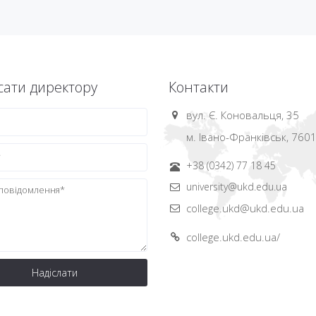
ати директору
Контакти
вул. Є. Коновальця, 35
м. Івано-Франківськ, 760
+38 (0342) 77 18 45
university@ukd.edu.ua
college.ukd@ukd.edu.ua
college.ukd.edu.ua/
Надіслати