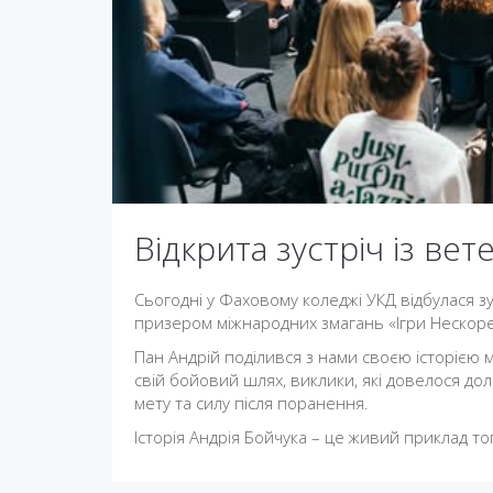
Відкрита зустріч із ве
Сьогодні у Фаховому коледжі УКД відбулася зу
призером міжнародних змагань «Ігри Нескоре
Пан Андрій поділився з нами своєю історією м
свій бойовий шлях, виклики, які довелося дол
мету та силу після поранення.
Історія Андрія Бойчука – це живий приклад тог