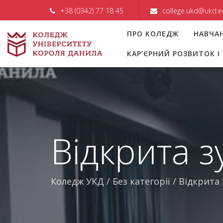
+38 (0342) 77 18 45
college.ukd@ukd.e
ПРО КОЛЕДЖ
НАВЧА
КАР’ЄРНИЙ РОЗВИТОК 
Відкрита з
Коледж УКД
/
Без категорії
/
Відкрита 