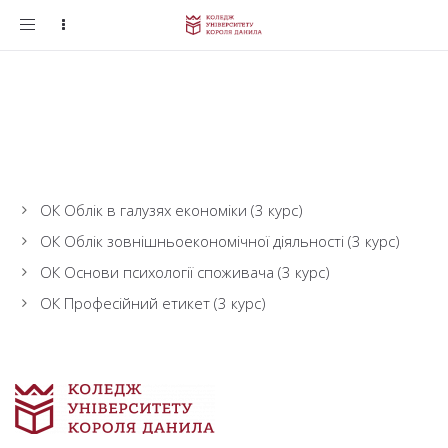
Toggle
navigation
ОК Облік в галузях економіки (3 курс)
ОК Облік зовнішньоекономічної діяльності (3 курс)
ОК Основи психології споживача (3 курс)
ОК Професійний етикет (3 курс)