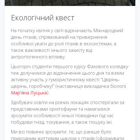
Екологічний квест
На початку квітня у світі відзначають Міжнародний
день птахів, спрямований на привернення
особливої уваги до ролі птахів в екосистемах, а
також важливості їхнього захисту від
антропогенного впливу.
Цьогоріч студенти першого курсу Фахового коледжу
теж долучилися до відзначення цього дня та взяли
активну участь у гумористичному квесті “Цвірінь-
цвірінь, горобчику!” (наставниця викладачка біології
Мар’яна Луцька
).
Здобувачі освіти на різних локаціях спостерігали за
представниками орнітофауни та намагалися
зрозуміти особливості їхньої поведінки під час
побудови гнізд, токування, а також пошуку їжі.
Ми всі повинні зрозуміти: те, що раніше було
природним життєвим циклом у птахів (сформувати