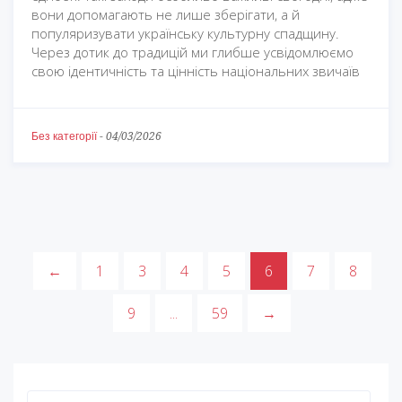
вони допомагають не лише зберігати, а й
популяризувати українську культурну спадщину.
Через дотик до традицій ми глибше усвідомлюємо
свою ідентичність та цінність національних звичаїв
Без категорії
-
04/03/2026
←
1
3
4
5
6
7
8
9
...
59
→