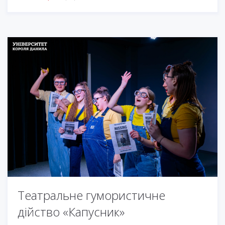
Театральне гумористичне
дійство «Капусник»