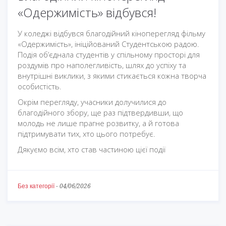
«Одержимість» відбувся!
У коледжі відбувся благодійний кіноперегляд фільму
«Одержимість», ініційований Студентською радою.
Подія об’єднала студентів у спільному просторі для
роздумів про наполегливість, шлях до успіху та
внутрішні виклики, з якими стикається кожна творча
особистість.
Окрім перегляду, учасники долучилися до
благодійного збору, ще раз підтвердивши, що
молодь не лише прагне розвитку, а й готова
підтримувати тих, хто цього потребує.
Дякуємо всім, хто став частиною цієї події
Без категорії
-
04/06/2026