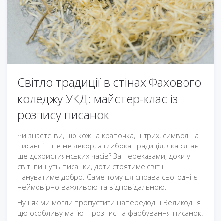
Світло традиції в стінах Фахового
коледжу УКД: майстер-клас із
розпису писанок
Чи знаєте ви, що кожна крапочка, штрих, символ на
писанці – це не декор, а глибока традиція, яка сягає
ще дохристиянських часів? За переказами, доки у
світі пишуть писанки, доти стоятиме світ і
пануватиме добро. Саме тому ця справа сьогодні є
неймовірно важливою та відповідальною.
Ну і як ми могли пропустити напередодні Великодня
цю особливу магію – розпис та фарбування писанок.