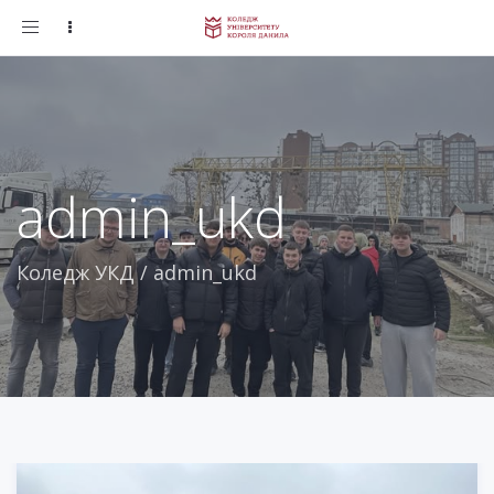
Toggle
navigation
admin_ukd
Коледж УКД
/
admin_ukd