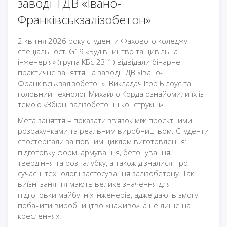
заводі ТДВ «Івано-
Франківськзалізобетон»
2 квітня 2026 року студенти Фахового коледжу
спеціальності G19 «Будівництво та цивільна
інженерія» (група КБс-23-1) відвідали бінарне
практичне заняття на заводі ТДВ «Івано-
Франківськзалізобетон». Викладач Ігор Білоус та
головний технолог Михайло Корда ознайомили їх із
темою «Збірні залізобетонні конструкції».
Мета заняття – показати зв’язок між проєктними
розрахунками та реальним виробництвом. Студенти
спостерігали за повним циклом виготовлення:
підготовку форм, армування, бетонування,
твердіння та розпалубку, а також дізналися про
сучасні технології застосування залізобетону. Такі
виїзні заняття мають велике значення для
підготовки майбутніх інженерів, адже дають змогу
побачити виробництво «наживо», а не лише на
кресленнях.