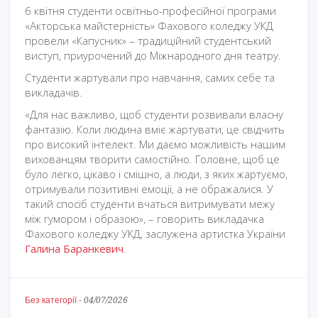
6 квітня студенти освітньо-професійної програми
«Акторська майстерність» Фахового коледжу УКД
провели «Капусник» – традиційний студентський
виступ, приурочений до Міжнародного дня театру.
Студенти жартували про навчання, самих себе та
викладачів.
«Для нас важливо, щоб студенти розвивали власну
фантазію. Коли людина вміє жартувати, це свідчить
про високий інтелект. Ми даємо можливість нашим
вихованцям творити самостійно. Головне, щоб це
було легко, цікаво і смішно, а люди, з яких жартуємо,
отримували позитивні емоції, а не ображалися. У
такий спосіб студенти вчаться витримувати межу
між гумором і образою», – говорить викладачка
Фахового коледжу УКД, заслужена артистка України
Галина Баранкевич
.
Без категорії
-
04/07/2026