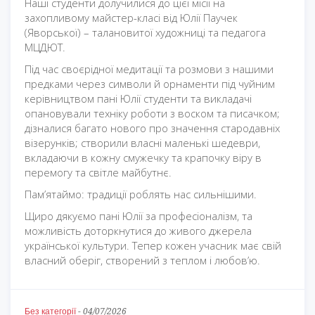
Наші студенти долучилися до цієї місії на
захопливому майстер-класі від Юлії Паучек
(Яворської) – талановитої художниці та педагога
МЦДЮТ.
Під час своєрідної медитації та розмови з нашими
предками через символи й орнаменти під чуйним
керівництвом пані Юлії студенти та викладачі
опановували техніку роботи з воском та писачком;
дізналися багато нового про значення стародавніх
візерунків; створили власні маленькі шедеври,
вкладаючи в кожну смужечку та крапочку віру в
перемогу та світле майбутнє.
Пам’ятаймо: традиції роблять нас сильнішими.
Щиро дякуємо пані Юлії за професіоналізм, та
можливість доторкнутися до живого джерела
української культури. Тепер кожен учасник має свій
власний оберіг, створений з теплом і любов’ю.
Без категорії
-
04/07/2026