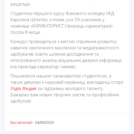
рецепції».
Студентка першого курсу Фахового коледжу УКД
Кароліна Шпитюк з-поміж усіх 59 учасників у
номінації «КАРИКАТУРИСТ (творець карикатури)»
посіла ІІІ місце.
Конкурс проводиться з метою сприяння розвитку
навичок критичного мислення та медіаграмотності
здобувачів освіти шляхом дослідження та
інтегрованого аналізу візуальних джерел інформації
(на прикладі карикатур і мемів).
Пишаємося нашою талановитою студенткою, а
також дякуємо її науковій керівниці, викладачці історії
Лідія Федик
за підтримку молодого таланту.
Бажаємо вам нових творчих злетів та професійних
здобутків!
Без категорії
-
04/06/2026