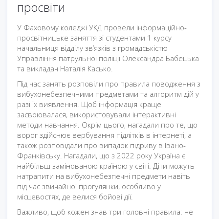
просвіти
У Фаховому коледжі УКД провели інформаційно-
просвітницьке заняття зі студентами 1 курсу
начальниця відділу зв’язків з громадськістю
Управління патрульної поліції Олександра Бабецька
та викладач Наталія Касько.
Під час занять розповіли про правила поводження з
вибухонебезпечними предметами та алгоритм дій у
разі їх виявлення. Щоб інформація краще
засвоювалася, використовували інтерактивні
методи навчання. Окрім цього, нагадали про те, що
ворог здійснює вербування підлітків в інтернеті, а
також розповідали про випадок підриву в Івано-
Франківську. Нагадали, що з 2022 року Україна є
найбільш замінованою країною у світі. Діти можуть
натрапити на вибухонебезпечні предмети навіть
під час звичайної прогулянки, особливо у
місцевостях, де велися бойові дії.
Важливо, щоб кожен знав три головні правила: не