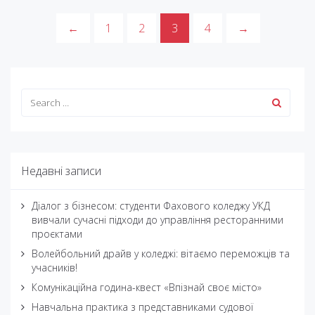
←
1
2
3
4
→
Недавні записи
Діалог з бізнесом: студенти Фахового коледжу УКД
вивчали сучасні підходи до управління ресторанними
проєктами
Волейбольний драйв у коледжі: вітаємо переможців та
учасників!
Комунікаційна година-квест «Впізнай своє місто»
Навчальна практика з представниками судової