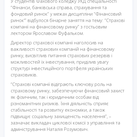
У студентів Фахового коледжу УКД спеціальності
“Фінанси, банківська справа, страхування та
фондовий ринок” у межах дисципліни “Фінансовий
ринок'” відбулося бінарне заняття на тему: “Страхові
компанії на фінансовому ринку” з гостьовим
лектором Ярославом Фуфальком.
Директор страхової компанії наголосив на
важливості страхових компаній на фінансовому
ринку, висвітлив питання страхових резервів і
можливостей їх інвестування, приділив увагу
структурі інвестиційного портфеля українських
страховиків.
“Страхові компанії відіграють ключову роль на
страховому ринку, забезпечуючи фінансовий захист
як фізичним, так і юридичним особам від
різноманітних ризиків. Їхня діяльність сприяє
стабільності та розвитку економіки, а також
підвищує соціальну захищеність населення”, –
зазначає викладач циклової комісії з управління та
адміністрування Наталія Розумович.