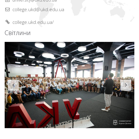
college.ukd@ukd.edu.ua
college.ukd.edu.ua/
Світлини