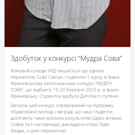
Здобуток у конкурсі “Мудра Сова”
Фаховий коледж УКД пишається ще однією
перемогою Софії Савчук, студентки 1 курсу, в Івано-
Франківському регіональному конкурсі “МУДРА
СОВА”, що відбувся 19-20 березня 2025 р. в Івано-
Франківську. Студентка здобула Диплом ІІ ступеня.
Загалом цей конкурс спрямований на підтримку
обдарованої молоді, і ми раді, що наші студенти
досягають таких високих результатів! Щиро вітаємо
Софію та її наставницю, викладача історії Лідію
Федик, з цією перемогою!