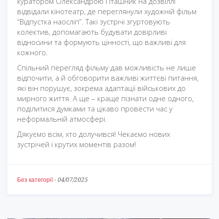
куратором Олександрою Пташник на дозвіллі
відвідали кінотеатр, де переглянули художній фільм
“Відпустка наосліп”. Такі зустрічі згуртовують
колектив, допомагають будувати довірливі
відносини та формують цінності, що важливі для
кожного.
Спільний перегляд фільму дав можливість не лише
відпочити, а й обговорити важливі життєві питання,
які він порушує, зокрема адаптації військових до
мирного життя. А ще – краще пізнати одне одного,
поділитися думками та цікаво провести час у
неформальній атмосфері.
Дякуємо всім, хто долучився! Чекаємо нових
зустрічей і крутих моментів разом!
Без категорії
-
04/07/2025