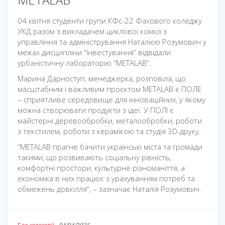
04 квітня студенти групи КФс-22 Фахового коледжу
УКД разом з викладачем циклової комісії з
управління та адміністрування Наталією Розумович у
межах дисципліни “Інвестування” відвідали
урбаністичну лабораторію “METALAB”.
Марина Дарноступ, менеджерка, розповіла, що
масштабним і важливим проєктом METALAB є ПОЛЕ
– сприятливе середовище для інноваційних, у якому
можна створювати продукти з ідеї. У ПОЛІ є
майстерні деревообробки, металообробки, роботи
з текстилем, роботи з керамікою та студія 3D-друку.
“METALAB прагне бачити українські міста та громади
такими, що розвивають соціальну рівність,
комфортні простори, культурне різноманіття, а
економіка в них працює з урахуванням потреб та
обмежень довкілля”, – зазначає Наталія Розумович.