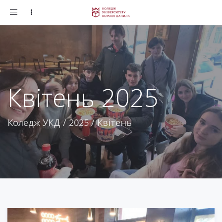
Toggle
navigation
Квітень 2025
Коледж УКД
/
2025
/
Квітень